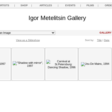
ARTISTS
|
SHOP
|
ARTICLES
|
EVENTS
|
FILMS
|
ORDE
Igor Metelitsin Gallery
GALLER
View as a Slideshow
Sort by:
Title
|
Date