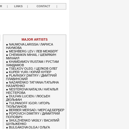
R
|
LINKS
|
CONTACT
|
Y
MAJOR ARTISTS
●
NAUMOVA LARISSA / ЛАРИСА
НАУМОВА
●
MESHBERG LEV / ЛЕВ МЕЖБЕРГ
●
CHEMIAKIN MIHAIL / ШЕМЯКИН
МИХАИЛ
●
KHAMDAMOV RUSTAM / РУСТАМ
ХАМДАМОВ
●
TSELKOV OLEG / ЦЕЛКОВ ОЛЕГ
●
KUPER YURI / ЮРИЙ КУПЕР
●
PLAVINSKY DMITRY / ДМИТРИЙ
ПЛАВИНСКИЙ
●
NAZARENKO TATYANA /ТАТЬЯНА
НАЗАРЕНКО
●
NESTEROVA NATALYA / НАТАЛЬЯ
НЕСТЕРОВА
●
DULFAN LUCIEN / ЛЮСЬЕН
ДЮЛЬФАН
●
TULPANOFF IGOR / ИГОРЬ
ТЮЛЬПАНОВ
●
BERBER MERSAD / МЕРСАД БЕРБЕР
●
POPOVICH DIMITRY / ДИМИТРИЙ
ПОПОВИЧ
●
SHULZHENKO VASILY / ВАСИЛИЙ
ШУЛЬЖЕНКО
●
BULGAKOVA OLGA / ОЛЬГА