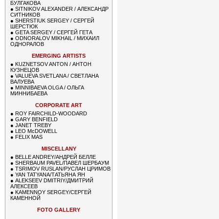
БУЛГАКОВА
●
SITNIKOV ALEXANDER / АЛЕКСАНДР
СИТНИКОВ
●
SHERSTIUK SERGEY / СЕРГЕЙ
ШЕРСТЮК
●
GETA SERGEY / СЕРГЕЙ ГЕТА
●
ODNORALOV MIKHAIL / МИХАИЛ
ОДНОРАЛОВ
EMERGING ARTISTS
●
KUZNETSOV ANTON / АНТОН
КУЗНЕЦОВ
●
VALUEVA SVETLANA / СВЕТЛАНА
ВАЛУЕВА
●
MINNIBAEVA OLGA / ОЛЬГА
МИННИБАЕВА
CORPORATE ART
●
ROY FAIRCHILD-WOODARD
●
GARY BENFIELD
●
JANET TREBY
●
LEO McDOWELL
●
FELIX MAS
MISCELLANY
●
BELLE ANDREY/АНДРЕЙ БЕЛЛЕ
●
SHERBAUM PAVEL/ПАВЕЛ ШЕРБАУМ
●
TSRIMOV RUSLAN/РУСЛАН ЦРИМОВ
●
YAN TATYANA/ТАТЬЯНА ЯН
●
ALEKSEEV DMITRIY/ДМИТРИЙ
АЛЕКСЕЕВ
●
KAMENNOY SERGEY/СЕРГЕЙ
КАМЕННОЙ
FOTO GALLERY