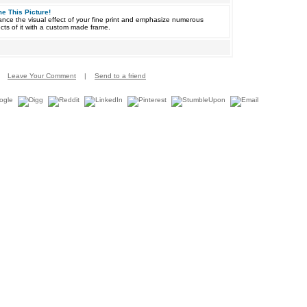
e This Picture!
nce the visual effect of your fine print and emphasize numerous
cts of it with a custom made frame.
Leave Your Comment
|
Send to a friend