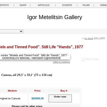
ARTISTS
|
SHOP
|
ARTICLES
|
EVENTS
|
FILMS
|
ORDE
Igor Metelitsin Gallery
«
go back
GALLERY
ls and Tinned Food". Still Life "Hands", 1977
Click to enlarge
Canvas, oil 29,5' x 59,1' (75 x 150 cm)
Medium
Price
Buy It
Order now
riginal on Canvas
$25000.00
Please call for other sizes.