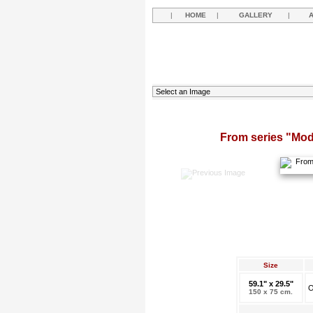
|
HOME
|
GALLERY
|
From series "Mode
Size
59.1" x 29.5"
O
150 x 75 cm.