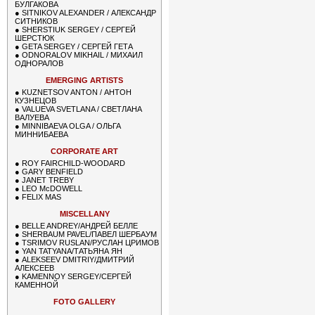
БУЛГАКОВА
●
SITNIKOV ALEXANDER / АЛЕКСАНДР
СИТНИКОВ
●
SHERSTIUK SERGEY / СЕРГЕЙ
ШЕРСТЮК
●
GETA SERGEY / СЕРГЕЙ ГЕТА
●
ODNORALOV MIKHAIL / МИХАИЛ
ОДНОРАЛОВ
EMERGING ARTISTS
●
KUZNETSOV ANTON / АНТОН
КУЗНЕЦОВ
●
VALUEVA SVETLANA / СВЕТЛАНА
ВАЛУЕВА
●
MINNIBAEVA OLGA / ОЛЬГА
МИННИБАЕВА
CORPORATE ART
●
ROY FAIRCHILD-WOODARD
●
GARY BENFIELD
●
JANET TREBY
●
LEO McDOWELL
●
FELIX MAS
MISCELLANY
●
BELLE ANDREY/АНДРЕЙ БЕЛЛЕ
●
SHERBAUM PAVEL/ПАВЕЛ ШЕРБАУМ
●
TSRIMOV RUSLAN/РУСЛАН ЦРИМОВ
●
YAN TATYANA/ТАТЬЯНА ЯН
●
ALEKSEEV DMITRIY/ДМИТРИЙ
АЛЕКСЕЕВ
●
KAMENNOY SERGEY/СЕРГЕЙ
КАМЕННОЙ
FOTO GALLERY