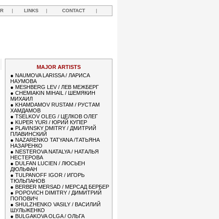
R
|
LINKS
|
CONTACT
|
MAJOR ARTISTS
●
NAUMOVA LARISSA / ЛАРИСА
НАУМОВА
●
MESHBERG LEV / ЛЕВ МЕЖБЕРГ
●
CHEMIAKIN MIHAIL / ШЕМЯКИН
МИХАИЛ
●
KHAMDAMOV RUSTAM / РУСТАМ
ХАМДАМОВ
●
TSELKOV OLEG / ЦЕЛКОВ ОЛЕГ
●
KUPER YURI / ЮРИЙ КУПЕР
●
PLAVINSKY DMITRY / ДМИТРИЙ
ПЛАВИНСКИЙ
●
NAZARENKO TATYANA /ТАТЬЯНА
НАЗАРЕНКО
●
NESTEROVA NATALYA / НАТАЛЬЯ
НЕСТЕРОВА
●
DULFAN LUCIEN / ЛЮСЬЕН
ДЮЛЬФАН
●
TULPANOFF IGOR / ИГОРЬ
ТЮЛЬПАНОВ
●
BERBER MERSAD / МЕРСАД БЕРБЕР
●
POPOVICH DIMITRY / ДИМИТРИЙ
ПОПОВИЧ
●
SHULZHENKO VASILY / ВАСИЛИЙ
ШУЛЬЖЕНКО
●
BULGAKOVA OLGA / ОЛЬГА