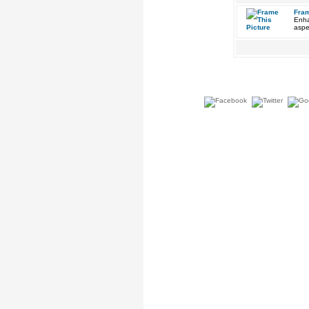
Fram
Enha
aspe