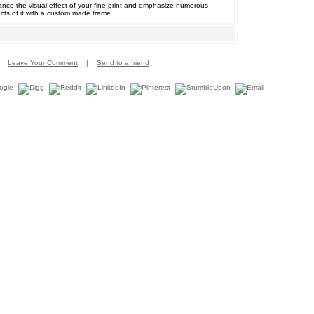
nce the visual effect of your fine print and emphasize numerous
cts of it with a custom made frame.
Leave Your Comment
|
Send to a friend