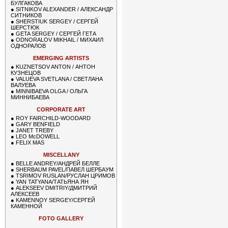
БУЛГАКОВА
●
SITNIKOV ALEXANDER / АЛЕКСАНДР
СИТНИКОВ
●
SHERSTIUK SERGEY / СЕРГЕЙ
ШЕРСТЮК
●
GETA SERGEY / СЕРГЕЙ ГЕТА
●
ODNORALOV MIKHAIL / МИХАИЛ
ОДНОРАЛОВ
EMERGING ARTISTS
●
KUZNETSOV ANTON / АНТОН
КУЗНЕЦОВ
●
VALUEVA SVETLANA / СВЕТЛАНА
ВАЛУЕВА
●
MINNIBAEVA OLGA / ОЛЬГА
МИННИБАЕВА
CORPORATE ART
●
ROY FAIRCHILD-WOODARD
●
GARY BENFIELD
●
JANET TREBY
●
LEO McDOWELL
●
FELIX MAS
MISCELLANY
●
BELLE ANDREY/АНДРЕЙ БЕЛЛЕ
●
SHERBAUM PAVEL/ПАВЕЛ ШЕРБАУМ
●
TSRIMOV RUSLAN/РУСЛАН ЦРИМОВ
●
YAN TATYANA/ТАТЬЯНА ЯН
●
ALEKSEEV DMITRIY/ДМИТРИЙ
АЛЕКСЕЕВ
●
KAMENNOY SERGEY/СЕРГЕЙ
КАМЕННОЙ
FOTO GALLERY