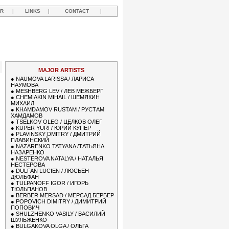
R
|
LINKS
|
CONTACT
|
MAJOR ARTISTS
●
NAUMOVA LARISSA / ЛАРИСА
НАУМОВА
●
MESHBERG LEV / ЛЕВ МЕЖБЕРГ
●
CHEMIAKIN MIHAIL / ШЕМЯКИН
МИХАИЛ
●
KHAMDAMOV RUSTAM / РУСТАМ
ХАМДАМОВ
●
TSELKOV OLEG / ЦЕЛКОВ ОЛЕГ
●
KUPER YURI / ЮРИЙ КУПЕР
●
PLAVINSKY DMITRY / ДМИТРИЙ
ПЛАВИНСКИЙ
●
NAZARENKO TATYANA /ТАТЬЯНА
НАЗАРЕНКО
●
NESTEROVA NATALYA / НАТАЛЬЯ
НЕСТЕРОВА
●
DULFAN LUCIEN / ЛЮСЬЕН
ДЮЛЬФАН
●
TULPANOFF IGOR / ИГОРЬ
ТЮЛЬПАНОВ
●
BERBER MERSAD / МЕРСАД БЕРБЕР
●
POPOVICH DIMITRY / ДИМИТРИЙ
ПОПОВИЧ
●
SHULZHENKO VASILY / ВАСИЛИЙ
ШУЛЬЖЕНКО
●
BULGAKOVA OLGA / ОЛЬГА