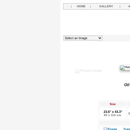
|
HOME
|
GALLERY
|
Oil
Size
23.6" x 43.3"
O
60 x 110 cm.
Fram