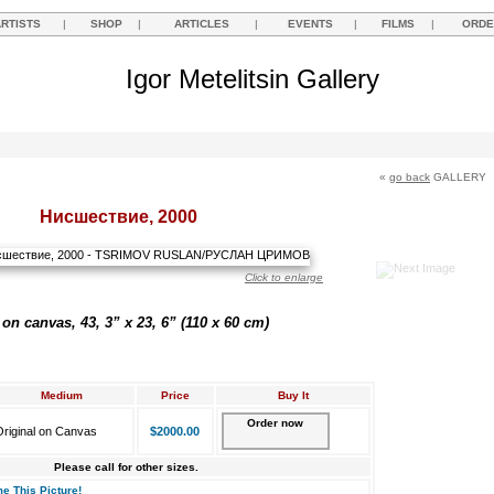
ARTISTS
|
SHOP
|
ARTICLES
|
EVENTS
|
FILMS
|
ORDE
Igor Metelitsin Gallery
«
go back
GALLERY
Нисшествие, 2000
Click to enlarge
 on canvas, 43, 3” x 23, 6” (110 х 60 cm)
Medium
Price
Buy It
Order now
riginal on Canvas
$2000.00
Please call for other sizes.
e This Picture!