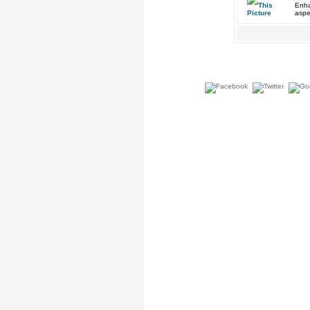
Enha
aspe