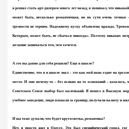
я решил стать арт-дилером много лет назад, я понимал, что никакой
может быть, несколько романтичная, но по сути очень точная 
трезвости не терпим. Надежному куску объявлена вражда. Тревож
Которым, может быть, не сбыться никогда». Поэтому никаких потр
желание заниматься тем, чем хочется.
А это вы давно для себя решили? Еще в школе?
Единственно, что я в школе знал – это как мой папа ездит на тролл
место. И мне почему-то – без всяких на то оснований – казалось, ч
Советском Союзе выбор был маленький. Я пошел в Высшую море
учебное заведение, люди плавали за границу, получали валюту и жил
И вы тоже думали, что будет кругосветка, романтика?
Нет, я просто жил в Одессе. Это был специфический город, где