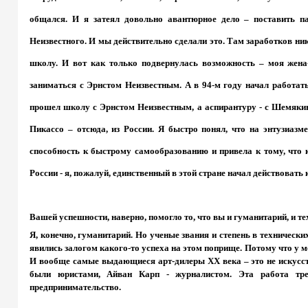
общался. И я затеял довольно авантюрное дело – поставить п
Неизвестного. И мы действительно сделали это. Там заработков ник
школу. И вот как только подвернулась возможность – моя жена
заниматься с Эрнстом Неизвестным. А в 94-м году начал работа
прошел школу с Эрнстом Неизвестным, а аспирантуру - с Шемякин
Пикассо – отсюда, из России. Я быстро понял, что на энтузиазм
способность к быстрому самообразованию и привела к тому, что к
России - я, пожалуй, единственный в этой стране начал действовать
Вашей успешности, наверно, помогло то, что вы и гуманитарий, и 
Я, конечно, гуманитарий. Но ученые звания и степень в технически
явились залогом какого-то успеха на этом поприще. Потому что у
И вообще самые выдающиеся арт-дилеры
XX
века – это не искус
были юристами, Айван Карп - журналистом. Эта работа тре
предпринимательство.