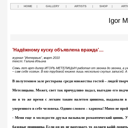
|
HOME
|
GALLERY
|
ARTISTS
|
SHOP
|
ART
Igor M
’Надёжному куску объявлена вражда’....
журнал "Интервью", март 2010
текст: Галина Ильина
Семь лет арт-дилер ИГОРЬ МЕТЕЛИЦЫН работал от звонка до звонка, а у
– сам себе хозяин. В его трудовой книжке лишь несколько скупых записей
В полутемном зале ресторана среди множества гостей – людей творч
Метелицына. Может, свет так причудливо падал, выгодно его подчер
но в то же время с легким таким налетом цинизма, выдавали в
уверенного в себе человека. Одним словом – харизма! Мимо не пр
- Меня еще в молодости друзья называли романтический циник. У
базовые принципы. Если он их не нарушает, то должен кайф ловить 