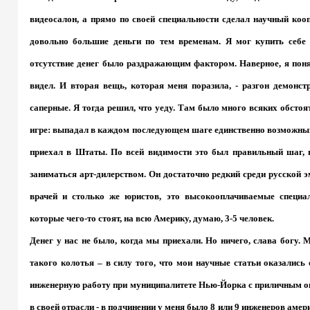
видеосалон, а прямо по своей специальности сделал научный коо
довольно большие деньги по тем временам. Я мог купить себе к
отсутствие денег было раздражающим фактором. Наверное, я понял,
видел. И вторая вещь, которая меня поразила, - разгон демонст
саперные. Я тогда решил, что уеду. Там было много всяких обстоя
игре: выпадал в каждом последующем шаге единственно возможный 
приехал в Штаты. По всей видимости это был правильный шаг, 
заниматься арт-дилерством. Он достаточно редкий среди русской 
врачей и столько же юристов, это высокооплачиваемые специал
которые чего-то стоят, на всю Америку, думаю, 3-5 человек.
Денег у нас не было, когда мы приехали. Но ничего, слава богу. 
такого колотья – в силу того, что мои научные статьи оказались
инженерную работу при муниципалитете Нью-Йорка с приличным о
в своей отрасли - в подчинении у меня было 8 или 9 инженеров амер