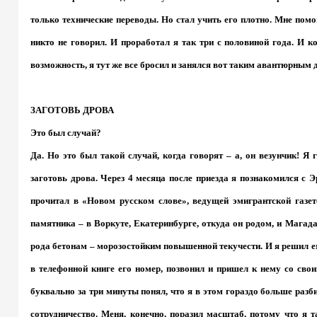
только технические переводы. Но стал учить его плотно. Мне помо
никто не говорил. И проработал я так три с половиной года. И к
возможность, я тут же все бросил и занялся вот таким авантюрным 
ЗАГОТОВЬ ДРОВА
Это был случай?
Да. Но это был такой случай, когда говорят – а, он везунчик! Я 
заготовь дрова. Через 4 месяца после приезда я познакомился с 
прочитал в «Новом русском слове», ведущей эмигрантской газете
памятника – в Воркуте, Екатеринбурге, откуда он родом, и Магада
рода бетонам – морозостойким повышенной текучести. И я решил 
в телефонной книге его номер, позвонил и пришел к нему со сво
буквально за три минуты понял, что я в этом гораздо больше разби
сотрудничество. Меня, конечно, поразил масштаб, потому что я т