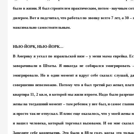
было в жизни. Я был строителем практическим, потом - научным сот
дилером. Вот я подсчитал, что работал по звонку всего 7 лет, а 30 
максимально самостоятельным.
НЬЮ-ЙОРК, НЬЮ-ЙОРК…
В Америку я уехал по израильской визе – у меня мама еврейка. Ест
заворачивали в Штаты. Я никогда не собирался эмигрировать –
эмигрировало. Но в один момент я вдруг себе сказал: слушай, да
совершенно невозможно. Потому что я был третий раз женат, плат
квартира 11, 2 кв.м, в которой мы жили втроем. Надо было разреш
жены на тогдашний момент – там ребенок у нее был, и самое главно
ж просто так не отпускал. И плюс еще оказалось, что у моей жены 
я нашел человека, который торговал вызовами. И он мне сказал:
Заведите себе кооператив. Это было в 88-м году, когда это толь