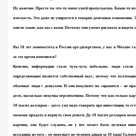
Ну конечно. Просто ты что-то мимо ушей пропускаешь. Какие-то в
плоскость. Это даже не упирается в товарно-денежные отношения. Э
они не такие, как мы с вами. Поэтому они умеют рисовать и видеть 
Вы 10 лет занимаетесь в России арт-дилерством, у вас в Москве г
за это время изменился?
Конечно, информации стало чуть-чуть побольше, люди стали 
определяющим является собственный вкус, потому что коллекцио
обычные люди с деньгами. И они покупают на «нравится – не нра
дело, насколько покупка перспективна. Потому что как только кар
10 тысяч долларов – здесь уже надо говорить про инвестиции, то есть
можешь продать и вернуть свои деньги. До 10 тысяч долларов мо
картину, она будет служить, но у нее может быть нулевая инв
исходишь из того – ну покупает же человек диван за 10 тыщ! Галер