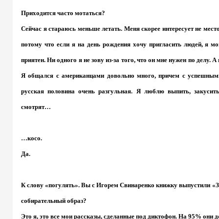
Приходится часто мотаться?
Сейчас я стараюсь меньше летать. Меня скорее интересует не место
потому что если я на день рождения хочу пригласить людей, я мо
приятен. Ни одного я не зову из-за того, что он мне нужен по делу. 
Я общался с американцами довольно много, причем с успешными,
русская половина очень разгульная. Я люблю выпить, закусить
смотрят…
…косо.
Да.
К слову «погулять». Вы с Игорем Свинаренко книжку выпустили «За
собирательный образ?
Это я, это все мои рассказы, сделанные под диктофон. На 95% они 