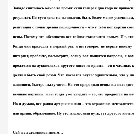
Западе считалось какое-то время: если галерея два года не принос
результат. По сути дела ты начинаешь быть более-менее успешным, 
репутация с точки зрения порядочности – что у тебя нет картин со
цены. Потому что абсолютно все тайное становится явным. И в эт
Когда они приходят в первый раз, я им говорю: не верьте никому –
интернет, пробейте, посмотрите, если у вас появятся вопросы, я в
продается на аукционах, а другого нигде не купить – он в частных ко
должен быть свой резон. Что касается вкуса: удивительно, что у 
живописи, быстро глаз учится. Но это природная вещь: вы походите
великие картины, и вы тогда уже увидите – то, что продается на на
Но я думаю, все равно арт-рынок наш – это отражение менталитета
или армия, образование. Ну это, видно, наш путь, тут другого ничег
Сейчас художников много…