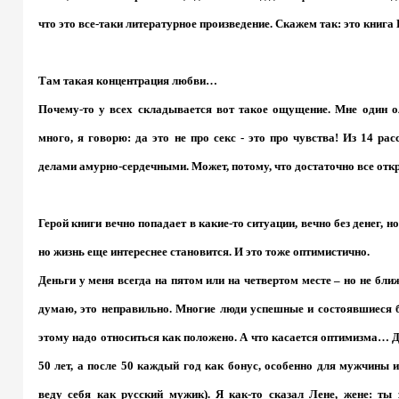
что это все-таки литературное произведение. Скажем так: это книга 
Там такая концентрация любви…
Почему-то у всех складывается вот такое ощущение. Мне один ол
много, я говорю: да это не про секс - это про чувства! Из 14 рас
делами амурно-сердечными. Может, потому, что достаточно все откр
Герой книги вечно попадает в какие-то ситуации, вечно без денег, н
но жизнь еще интереснее становится. И это тоже оптимистично.
Деньги у меня всегда на пятом или на четвертом месте – но не бли
думаю, это неправильно. Многие люди успешные и состоявшиеся б
этому надо относиться как положено. А что касается оптимизма… 
50 лет, а после 50 каждый год как бонус, особенно для мужчины из
веду себя как русский мужик). Я как-то сказал Лене, жене: ты