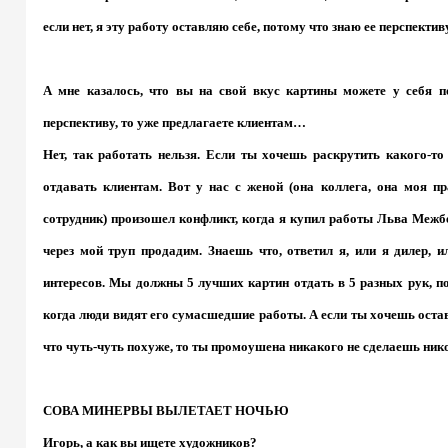
если нет, я эту работу оставляю себе, потому что знаю ее перспектив
А мне казалось, что вы на свой вкус картины можете у себя п
перспективу, то уже предлагаете клиентам…
Нет, так работать нельзя. Если ты хочешь раскрутить какого-т
отдавать клиентам. Вот у нас с женой (она коллега, она моя п
сотрудник) произошел конфликт, когда я купил работы Льва Межбе
через мой труп продадим. Знаешь что, ответил я, или я дилер, 
интересов. Мы должны 5 лучших картин отдать в 5 разных рук, по
когда люди видят его сумасшедшие работы. А если ты хочешь остав
что чуть-чуть похуже, то ты промоушена никакого не сделаешь нико
СОВА МИНЕРВЫ ВЫЛЕТАЕТ НОЧЬЮ
Игорь, а как вы ищете художников?