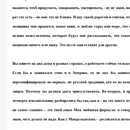
пыжится, чтоб придумать, ошарашить, эпатировать, - ну не знаю, на
раз это есть – но мне это не близко. Я иду своей дорогой и считаю, ч
женщины мне нравятся, какое вино, я люблю горы или море, что я
нужны консультанты, которые будут мне рассказывать, что такое
понимаю ничего и не вижу. Это пусть они оставят для других.
Вы живете на два дома в разных странах, а работаете сейчас тольк
Если бы я занимался этим и в Америке, то не мог бы занимат
персонифицирован: во-первых, по русской традиции, кто-то из ва
лицом. Поэтому ты должен здесь присутствовать. Во-вторых, в п
четверть или вполовину разбирались бы так, как я – на это много л
но самое главное – это твой опыт. Моя любимая формула: я говор
знаю, чего делать не надо. Как у Мандельштама – достигается пото