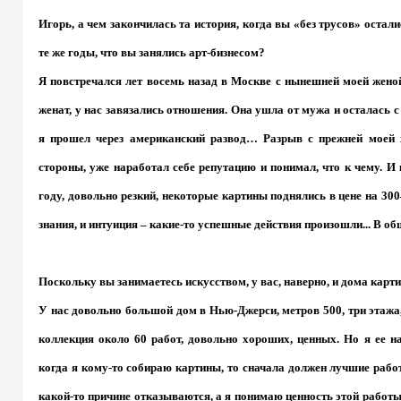
Игорь, а чем закончилась та история, когда вы «без трусов» остал
те же годы, что вы занялись арт-бизнесом?
Я повстречался лет восемь назад в Москве с нынешней моей женой
женат, у нас завязались отношения. Она ушла от мужа и осталась с
я прошел через американский развод… Разрыв с прежней моей ж
стороны, уже наработал себе репутацию и понимал, что к чему. И
году, довольно резкий, некоторые картины поднялись в цене на 300
знания, и интуиция – какие-то успешные действия произошли... В об
Поскольку вы занимаетесь искусством, у вас, наверно, и дома карт
У нас довольно большой дом в Нью-Джерси, метров 500, три этажа
коллекция около 60 работ, довольно хороших, ценных. Но я ее н
когда я кому-то собираю картины, то сначала должен лучшие рабо
какой-то причине отказываются, а я понимаю ценность этой работы,