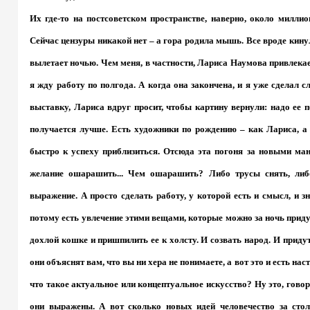
Их где-то на постсоветском пространстве, наверно, около милли
Сейчас цензуры никакой нет – а гора родила мышь. Все вроде кин
вылетает ночью. Чем меня, в частности, Лариса Наумова привлекает
я жду работу по полгода. А когда она закончена, и я уже сделал 
выставку, Лариса вдруг просит, чтобы картину вернули: надо ее пе
получается лучше. Есть художники по рождению – как Лариса, а
быстро к успеху приблизиться. Отсюда эта погоня за новыми ман
желание ошарашить... Чем ошарашить? Либо трусы снять, либо
выражение. А просто сделать работу, у которой есть и смысл, и зн
потому есть увлечение этими вещами, которые можно за ночь приду
дохлой кошке и пришпилить ее к холсту. И созвать народ. И придут
они объяснят вам, что вы ни хера не понимаете, а вот это и есть на
что такое актуальное или концептуальное искусство? Ну это, говор
они выражены. А вот сколько новых идей человечество за стол