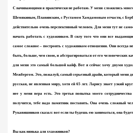
С начинающими я практически не работаю. У меня сложились много
Шемякиным, Плавинским, с Рустамом Хамдамовым отчасти, с Бербе
действительно очень перспективный человек. Для меня тут не самое
начать работать с художником. В силу того что они все выдающие
самое сложное – построить с художником отношения. Они всегда не
быть, больше, чем свою, и абстрагироваться от его человеческих кач
для меня это самый большой кайф. Вот я сейчас хочу двумя худ
Межбергом. Это, пожалуй, самый серьезный драйв, который меня д
русская, не явленная миру, хотя ей 65 лет. Ларису знает узкий кру
нее у меня вера есть. Это третья попытка моего сотрудничества 
получится, тебе надо памятник поставить. Она очень сложный че
Рукавишников сказал: вот если ты будешь ею заниматься, она будет 
Вы как нянька для художников?