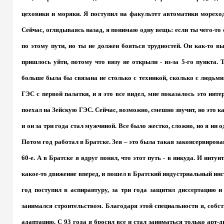
цеховики и моряки. Я поступил на факультет автоматики мореход
Сейчас, оглядываясь назад, я понимаю одну вещь: если ты чего-то 
по этому пути, но ты не должен бояться трудностей. Он как-то в
пришлось уйти, потому что визу не открыли - из-за 5-го пункта. 
больше была бы связана не столько с техникой, сколько с людьми
ГЭС с первой палатки, и я это все видел, мне показалось это инт
поехал на Зейскую ГЭС. Сейчас, возможно, смешно звучит, но это к
и он за три года стал мужчиной. Все было жестко, сложно, но я ни о
Потом год работал в Братске. Зея – это была такая законсервирован
60-е. А в Братске я вдруг понял, что этот путь - в никуда. И инту
какое-то движение вперед, и пошел в Братский индустриальный ин
год поступил в аспирантуру, за три года защитил диссертацию и
занимался строительством. Благодаря этой специальности я, собс
адаптацию. С 93 года я бросил все и стал заниматься только арт-д