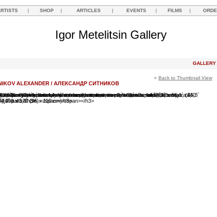
ARTISTS
|
SHOP
|
ARTICLES
|
EVENTS
|
FILMS
|
ORDE
Igor Metelitsin Gallery
GALLER
«
Back to Thumbnail View
NIKOV ALEXANDER / АЛЕКСАНДР СИТНИКОВ