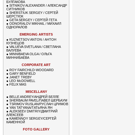
БУЛГАКОВА
●
SITNIKOV ALEXANDER / АЛЕКСАНДР
СИТНИКОВ
●
SHERSTIUK SERGEY / СЕРГЕЙ
ШЕРСТЮК
●
GETA SERGEY / СЕРГЕЙ ГЕТА
●
ODNORALOV MIKHAIL / МИХАИЛ
ОДНОРАЛОВ
EMERGING ARTISTS
●
KUZNETSOV ANTON / АНТОН
КУЗНЕЦОВ
●
VALUEVA SVETLANA / СВЕТЛАНА
ВАЛУЕВА
●
MINNIBAEVA OLGA / ОЛЬГА
МИННИБАЕВА
CORPORATE ART
●
ROY FAIRCHILD-WOODARD
●
GARY BENFIELD
●
JANET TREBY
●
LEO McDOWELL
●
FELIX MAS
MISCELLANY
●
BELLE ANDREY/АНДРЕЙ БЕЛЛЕ
●
SHERBAUM PAVEL/ПАВЕЛ ШЕРБАУМ
●
TSRIMOV RUSLAN/РУСЛАН ЦРИМОВ
●
YAN TATYANA/ТАТЬЯНА ЯН
●
ALEKSEEV DMITRIY/ДМИТРИЙ
АЛЕКСЕЕВ
●
KAMENNOY SERGEY/СЕРГЕЙ
КАМЕННОЙ
FOTO GALLERY