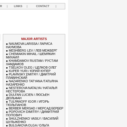
R
|
LINKS
|
CONTACT
|
Y
MAJOR ARTISTS
●
NAUMOVA LARISSA / ЛАРИСА
НАУМОВА
●
MESHBERG LEV / ЛЕВ МЕЖБЕРГ
●
CHEMIAKIN MIHAIL / ШЕМЯКИН
МИХАИЛ
●
KHAMDAMOV RUSTAM / РУСТАМ
ХАМДАМОВ
●
TSELKOV OLEG / ЦЕЛКОВ ОЛЕГ
●
KUPER YURI / ЮРИЙ КУПЕР
●
PLAVINSKY DMITRY / ДМИТРИЙ
ПЛАВИНСКИЙ
●
NAZARENKO TATYANA /ТАТЬЯНА
НАЗАРЕНКО
●
NESTEROVA NATALYA / НАТАЛЬЯ
НЕСТЕРОВА
●
DULFAN LUCIEN / ЛЮСЬЕН
ДЮЛЬФАН
●
TULPANOFF IGOR / ИГОРЬ
ТЮЛЬПАНОВ
●
BERBER MERSAD / МЕРСАД БЕРБЕР
●
POPOVICH DIMITRY / ДИМИТРИЙ
ПОПОВИЧ
●
SHULZHENKO VASILY / ВАСИЛИЙ
ШУЛЬЖЕНКО
●
BULGAKOVA OLGA / ОЛЬГА