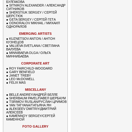
БУЛГАКОВА
●
SITNIKOV ALEXANDER / АЛЕКСАНДР
СИТНИКОВ
●
SHERSTIUK SERGEY / СЕРГЕЙ
ШЕРСТЮК
●
GETA SERGEY / СЕРГЕЙ ГЕТА
●
ODNORALOV MIKHAIL / МИХАИЛ
ОДНОРАЛОВ
EMERGING ARTISTS
●
KUZNETSOV ANTON / АНТОН
КУЗНЕЦОВ
●
VALUEVA SVETLANA / СВЕТЛАНА
ВАЛУЕВА
●
MINNIBAEVA OLGA / ОЛЬГА
МИННИБАЕВА
CORPORATE ART
●
ROY FAIRCHILD-WOODARD
●
GARY BENFIELD
●
JANET TREBY
●
LEO McDOWELL
●
FELIX MAS
MISCELLANY
●
BELLE ANDREY/АНДРЕЙ БЕЛЛЕ
●
SHERBAUM PAVEL/ПАВЕЛ ШЕРБАУМ
●
TSRIMOV RUSLAN/РУСЛАН ЦРИМОВ
●
YAN TATYANA/ТАТЬЯНА ЯН
●
ALEKSEEV DMITRIY/ДМИТРИЙ
АЛЕКСЕЕВ
●
KAMENNOY SERGEY/СЕРГЕЙ
КАМЕННОЙ
FOTO GALLERY