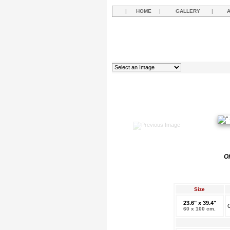
|
HOME
|
GALLERY
|
Oi
Size
23.6" x 39.4"
O
60 x 100 cm.