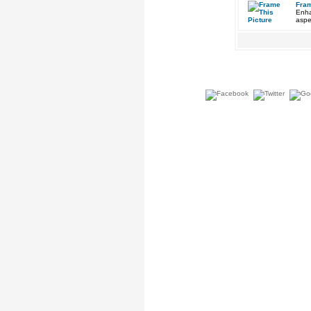
Fram
Enha
aspe