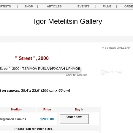
ARTISTS
|
SHOP
|
ARTICLES
|
EVENTS
|
FILMS
|
ORDE
Igor Metelitsin Gallery
«
go back
GALLERY
" Street ", 2000
Click to enlarge
l on canvas, 39.4'x 23.6' (100 cm x 60 cm)
Medium
Price
Buy It
Order now
riginal on Canvas
$2000.00
Please call for other sizes.