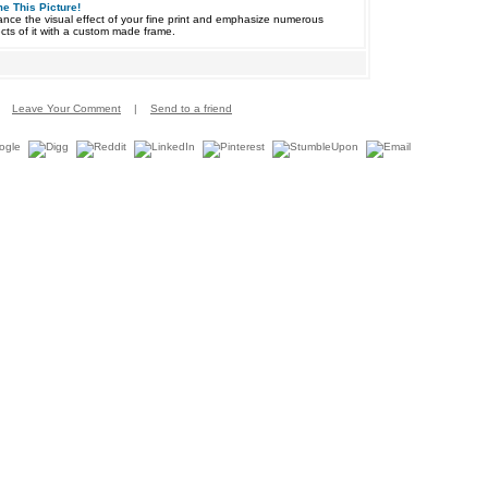
e This Picture!
nce the visual effect of your fine print and emphasize numerous
cts of it with a custom made frame.
Leave Your Comment
|
Send to a friend