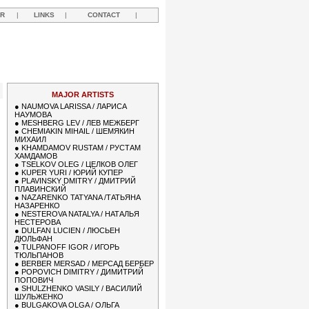
R
|
LINKS
|
CONTACT
|
MAJOR ARTISTS
●
NAUMOVA LARISSA / ЛАРИСА
НАУМОВА
●
MESHBERG LEV / ЛЕВ МЕЖБЕРГ
●
CHEMIAKIN MIHAIL / ШЕМЯКИН
МИХАИЛ
●
KHAMDAMOV RUSTAM / РУСТАМ
ХАМДАМОВ
●
TSELKOV OLEG / ЦЕЛКОВ ОЛЕГ
●
KUPER YURI / ЮРИЙ КУПЕР
●
PLAVINSKY DMITRY / ДМИТРИЙ
ПЛАВИНСКИЙ
●
NAZARENKO TATYANA /ТАТЬЯНА
НАЗАРЕНКО
●
NESTEROVA NATALYA / НАТАЛЬЯ
НЕСТЕРОВА
●
DULFAN LUCIEN / ЛЮСЬЕН
ДЮЛЬФАН
●
TULPANOFF IGOR / ИГОРЬ
ТЮЛЬПАНОВ
●
BERBER MERSAD / МЕРСАД БЕРБЕР
●
POPOVICH DIMITRY / ДИМИТРИЙ
ПОПОВИЧ
●
SHULZHENKO VASILY / ВАСИЛИЙ
ШУЛЬЖЕНКО
●
BULGAKOVA OLGA / ОЛЬГА