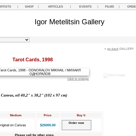
ARTISTS
|
SHOP
|
ARTICLES
|
EVENTS
|
FILMS
|
ORDE
Igor Metelitsin Gallery
«
go back
GALLERY
Tarot Cards, 1998
Click to enlarge
Canvas, oil 40,2" x 38,2" (102 x 97 cm)
Medium
Price
Buy It
Order now
riginal on Canvas
$25000.00
Please call for other sizes.