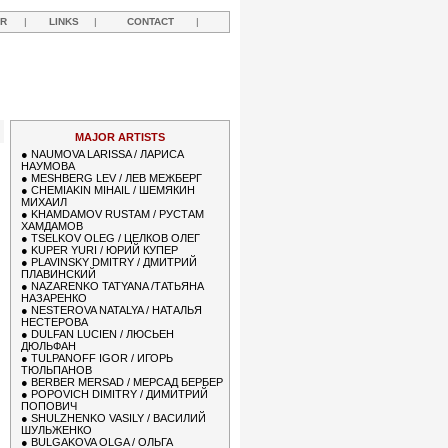
R
|
LINKS
|
CONTACT
|
MAJOR ARTISTS
●
NAUMOVA LARISSA / ЛАРИСА
НАУМОВА
●
MESHBERG LEV / ЛЕВ МЕЖБЕРГ
●
CHEMIAKIN MIHAIL / ШЕМЯКИН
МИХАИЛ
●
KHAMDAMOV RUSTAM / РУСТАМ
ХАМДАМОВ
●
TSELKOV OLEG / ЦЕЛКОВ ОЛЕГ
●
KUPER YURI / ЮРИЙ КУПЕР
●
PLAVINSKY DMITRY / ДМИТРИЙ
ПЛАВИНСКИЙ
●
NAZARENKO TATYANA /ТАТЬЯНА
НАЗАРЕНКО
●
NESTEROVA NATALYA / НАТАЛЬЯ
НЕСТЕРОВА
●
DULFAN LUCIEN / ЛЮСЬЕН
ДЮЛЬФАН
●
TULPANOFF IGOR / ИГОРЬ
ТЮЛЬПАНОВ
●
BERBER MERSAD / МЕРСАД БЕРБЕР
●
POPOVICH DIMITRY / ДИМИТРИЙ
ПОПОВИЧ
●
SHULZHENKO VASILY / ВАСИЛИЙ
ШУЛЬЖЕНКО
●
BULGAKOVA OLGA / ОЛЬГА