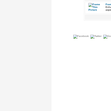
Fram
Enha
aspe