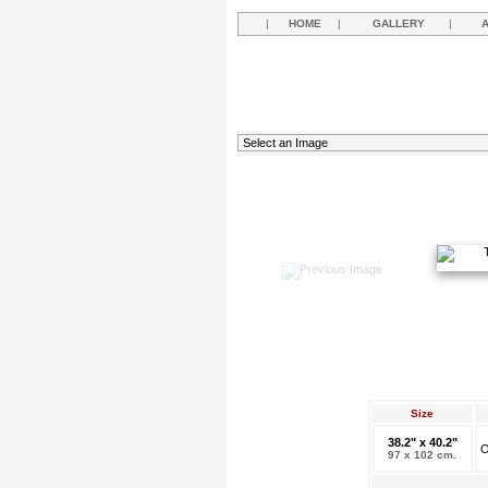
|
HOME
|
GALLERY
|
Size
38.2" x 40.2"
O
97 x 102 cm.