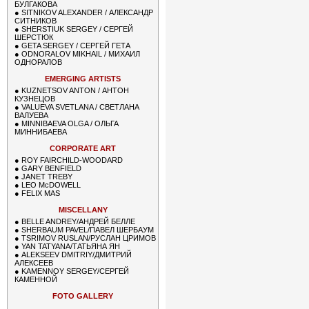
БУЛГАКОВА
●
SITNIKOV ALEXANDER / АЛЕКСАНДР
СИТНИКОВ
●
SHERSTIUK SERGEY / СЕРГЕЙ
ШЕРСТЮК
●
GETA SERGEY / СЕРГЕЙ ГЕТА
●
ODNORALOV MIKHAIL / МИХАИЛ
ОДНОРАЛОВ
EMERGING ARTISTS
●
KUZNETSOV ANTON / АНТОН
КУЗНЕЦОВ
●
VALUEVA SVETLANA / СВЕТЛАНА
ВАЛУЕВА
●
MINNIBAEVA OLGA / ОЛЬГА
МИННИБАЕВА
CORPORATE ART
●
ROY FAIRCHILD-WOODARD
●
GARY BENFIELD
●
JANET TREBY
●
LEO McDOWELL
●
FELIX MAS
MISCELLANY
●
BELLE ANDREY/АНДРЕЙ БЕЛЛЕ
●
SHERBAUM PAVEL/ПАВЕЛ ШЕРБАУМ
●
TSRIMOV RUSLAN/РУСЛАН ЦРИМОВ
●
YAN TATYANA/ТАТЬЯНА ЯН
●
ALEKSEEV DMITRIY/ДМИТРИЙ
АЛЕКСЕЕВ
●
KAMENNOY SERGEY/СЕРГЕЙ
КАМЕННОЙ
FOTO GALLERY