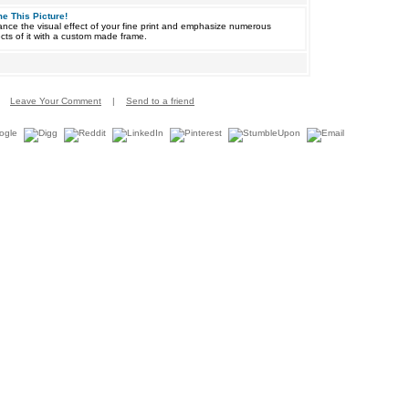
e This Picture!
nce the visual effect of your fine print and emphasize numerous
cts of it with a custom made frame.
Leave Your Comment
|
Send to a friend