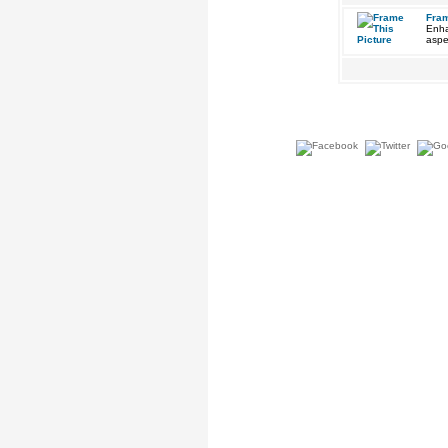
Fram
Enha
aspe