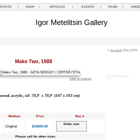
ARTISTS
|
SHOP
|
ARTICLES
|
EVENTS
|
FILMS
|
ORDE
Igor Metelitsin Gallery
«
go back
GALLERY
Make Two, 1988
Click to enlarge
wood, acrylic, oil 70,9' x 70,9' (107 x 103 cm)
Medium
Price
Buy It
Order now
Original
$16000.00
Please call for other sizes.