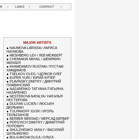
R
|
LINKS
|
CONTACT
|
MAJOR ARTISTS
●
NAUMOVA LARISSA / ЛАРИСА
НАУМОВА
●
MESHBERG LEV / ЛЕВ МЕЖБЕРГ
●
CHEMIAKIN MIHAIL / ШЕМЯКИН
МИХАИЛ
●
KHAMDAMOV RUSTAM / РУСТАМ
ХАМДАМОВ
●
TSELKOV OLEG / ЦЕЛКОВ ОЛЕГ
●
KUPER YURI / ЮРИЙ КУПЕР
●
PLAVINSKY DMITRY / ДМИТРИЙ
ПЛАВИНСКИЙ
●
NAZARENKO TATYANA /ТАТЬЯНА
НАЗАРЕНКО
●
NESTEROVA NATALYA / НАТАЛЬЯ
НЕСТЕРОВА
●
DULFAN LUCIEN / ЛЮСЬЕН
ДЮЛЬФАН
●
TULPANOFF IGOR / ИГОРЬ
ТЮЛЬПАНОВ
●
BERBER MERSAD / МЕРСАД БЕРБЕР
●
POPOVICH DIMITRY / ДИМИТРИЙ
ПОПОВИЧ
●
SHULZHENKO VASILY / ВАСИЛИЙ
ШУЛЬЖЕНКО
●
BULGAKOVA OLGA / ОЛЬГА