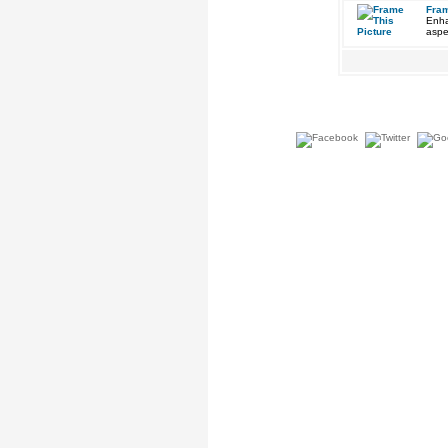
Fram
Enha
aspe