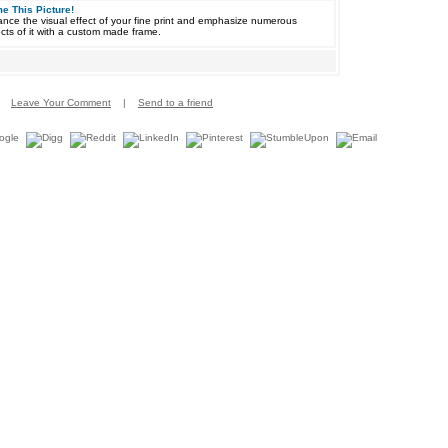
e This Picture!
nce the visual effect of your fine print and emphasize numerous
cts of it with a custom made frame.
Leave Your Comment
|
Send to a friend