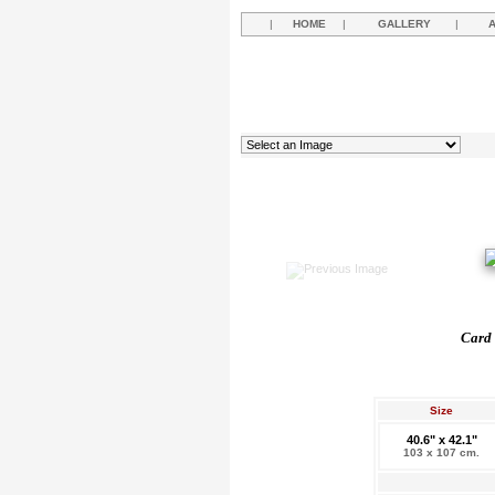
|
HOME
|
GALLERY
|
Card 
Size
40.6" x 42.1"
103 x 107 cm.