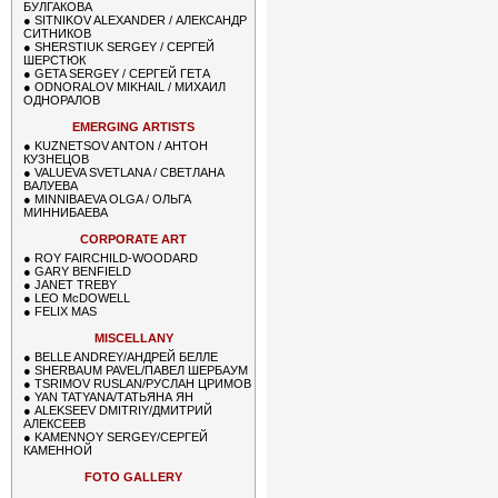
БУЛГАКОВА
●
SITNIKOV ALEXANDER / АЛЕКСАНДР
СИТНИКОВ
●
SHERSTIUK SERGEY / СЕРГЕЙ
ШЕРСТЮК
●
GETA SERGEY / СЕРГЕЙ ГЕТА
●
ODNORALOV MIKHAIL / МИХАИЛ
ОДНОРАЛОВ
EMERGING ARTISTS
●
KUZNETSOV ANTON / АНТОН
КУЗНЕЦОВ
●
VALUEVA SVETLANA / СВЕТЛАНА
ВАЛУЕВА
●
MINNIBAEVA OLGA / ОЛЬГА
МИННИБАЕВА
CORPORATE ART
●
ROY FAIRCHILD-WOODARD
●
GARY BENFIELD
●
JANET TREBY
●
LEO McDOWELL
●
FELIX MAS
MISCELLANY
●
BELLE ANDREY/АНДРЕЙ БЕЛЛЕ
●
SHERBAUM PAVEL/ПАВЕЛ ШЕРБАУМ
●
TSRIMOV RUSLAN/РУСЛАН ЦРИМОВ
●
YAN TATYANA/ТАТЬЯНА ЯН
●
ALEKSEEV DMITRIY/ДМИТРИЙ
АЛЕКСЕЕВ
●
KAMENNOY SERGEY/СЕРГЕЙ
КАМЕННОЙ
FOTO GALLERY