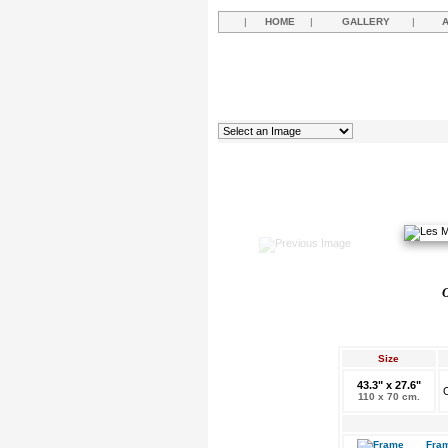
|
HOME
|
GALLERY
|
O
Size
43.3" x 27.6"
O
110 x 70 cm.
Fram