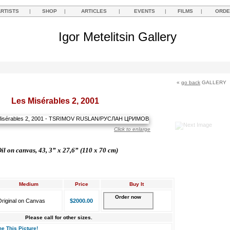
ARTISTS
|
SHOP
|
ARTICLES
|
EVENTS
|
FILMS
|
ORDE
Igor Metelitsin Gallery
«
go back
GALLERY
Les Misérables 2, 2001
Click to enlarge
il on canvas, 43, 3” x 27,6” (110 х 70 cm)
Medium
Price
Buy It
Order now
riginal on Canvas
$2000.00
Please call for other sizes.
e This Picture!