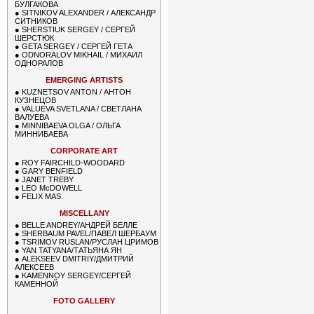
БУЛГАКОВА
●
SITNIKOV ALEXANDER / АЛЕКСАНДР
СИТНИКОВ
●
SHERSTIUK SERGEY / СЕРГЕЙ
ШЕРСТЮК
●
GETA SERGEY / СЕРГЕЙ ГЕТА
●
ODNORALOV MIKHAIL / МИХАИЛ
ОДНОРАЛОВ
EMERGING ARTISTS
●
KUZNETSOV ANTON / АНТОН
КУЗНЕЦОВ
●
VALUEVA SVETLANA / СВЕТЛАНА
ВАЛУЕВА
●
MINNIBAEVA OLGA / ОЛЬГА
МИННИБАЕВА
CORPORATE ART
●
ROY FAIRCHILD-WOODARD
●
GARY BENFIELD
●
JANET TREBY
●
LEO McDOWELL
●
FELIX MAS
MISCELLANY
●
BELLE ANDREY/АНДРЕЙ БЕЛЛЕ
●
SHERBAUM PAVEL/ПАВЕЛ ШЕРБАУМ
●
TSRIMOV RUSLAN/РУСЛАН ЦРИМОВ
●
YAN TATYANA/ТАТЬЯНА ЯН
●
ALEKSEEV DMITRIY/ДМИТРИЙ
АЛЕКСЕЕВ
●
KAMENNOY SERGEY/СЕРГЕЙ
КАМЕННОЙ
FOTO GALLERY