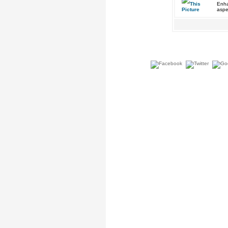
Enha
aspe