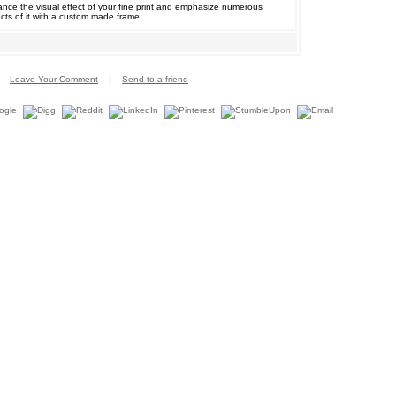
nce the visual effect of your fine print and emphasize numerous
cts of it with a custom made frame.
Leave Your Comment
|
Send to a friend