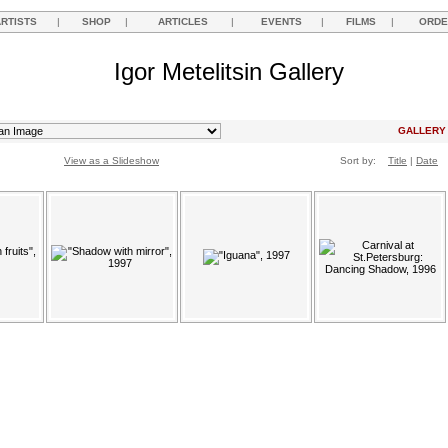
ARTISTS
|
SHOP
|
ARTICLES
|
EVENTS
|
FILMS
|
ORDE
Igor Metelitsin Gallery
GALLER
View as a Slideshow
Sort by:
Title
|
Date