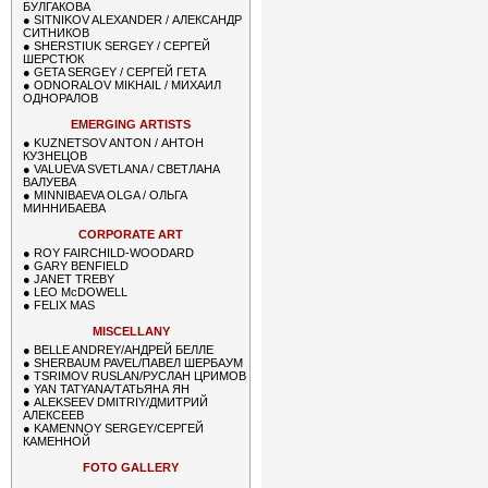
БУЛГАКОВА
●
SITNIKOV ALEXANDER / АЛЕКСАНДР
СИТНИКОВ
●
SHERSTIUK SERGEY / СЕРГЕЙ
ШЕРСТЮК
●
GETA SERGEY / СЕРГЕЙ ГЕТА
●
ODNORALOV MIKHAIL / МИХАИЛ
ОДНОРАЛОВ
EMERGING ARTISTS
●
KUZNETSOV ANTON / АНТОН
КУЗНЕЦОВ
●
VALUEVA SVETLANA / СВЕТЛАНА
ВАЛУЕВА
●
MINNIBAEVA OLGA / ОЛЬГА
МИННИБАЕВА
CORPORATE ART
●
ROY FAIRCHILD-WOODARD
●
GARY BENFIELD
●
JANET TREBY
●
LEO McDOWELL
●
FELIX MAS
MISCELLANY
●
BELLE ANDREY/АНДРЕЙ БЕЛЛЕ
●
SHERBAUM PAVEL/ПАВЕЛ ШЕРБАУМ
●
TSRIMOV RUSLAN/РУСЛАН ЦРИМОВ
●
YAN TATYANA/ТАТЬЯНА ЯН
●
ALEKSEEV DMITRIY/ДМИТРИЙ
АЛЕКСЕЕВ
●
KAMENNOY SERGEY/СЕРГЕЙ
КАМЕННОЙ
FOTO GALLERY