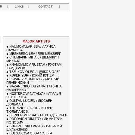
R
|
LINKS
|
CONTACT
|
Y
MAJOR ARTISTS
●
NAUMOVA LARISSA / ЛАРИСА
НАУМОВА
●
MESHBERG LEV / ЛЕВ МЕЖБЕРГ
●
CHEMIAKIN MIHAIL / ШЕМЯКИН
МИХАИЛ
●
KHAMDAMOV RUSTAM / РУСТАМ
ХАМДАМОВ
●
TSELKOV OLEG / ЦЕЛКОВ ОЛЕГ
●
KUPER YURI / ЮРИЙ КУПЕР
●
PLAVINSKY DMITRY / ДМИТРИЙ
ПЛАВИНСКИЙ
●
NAZARENKO TATYANA /ТАТЬЯНА
НАЗАРЕНКО
●
NESTEROVA NATALYA / НАТАЛЬЯ
НЕСТЕРОВА
●
DULFAN LUCIEN / ЛЮСЬЕН
ДЮЛЬФАН
●
TULPANOFF IGOR / ИГОРЬ
ТЮЛЬПАНОВ
●
BERBER MERSAD / МЕРСАД БЕРБЕР
●
POPOVICH DIMITRY / ДИМИТРИЙ
ПОПОВИЧ
●
SHULZHENKO VASILY / ВАСИЛИЙ
ШУЛЬЖЕНКО
●
BULGAKOVA OLGA / ОЛЬГА